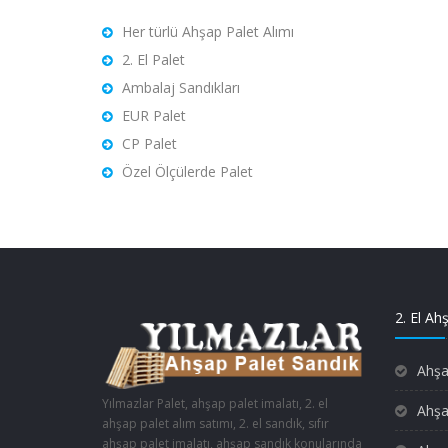
Her türlü Ahşap Palet Alımı
2. El Palet
Ambalaj Sandıkları
EUR Palet
CP Palet
Özel Ölçülerde Palet
2. El Ah
Ahşa
Yılmazlar Palet, ahşap palet imalatı, 2. el
Ahşa
ahşap palet alım satımı, 2. el sandık, sıfır
ahşap palet imalatı, ahşap sandık konularında