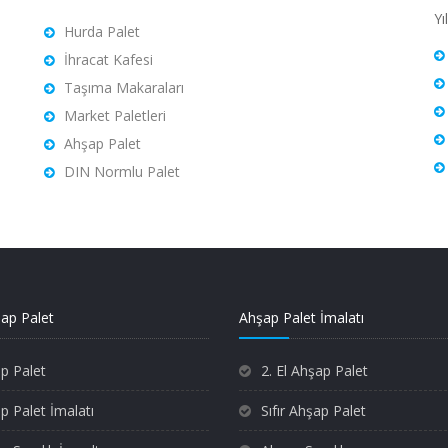
Yı
Hurda Palet
İhracat Kafesi
Taşıma Makaraları
Market Paletleri
Ahşap Palet
DIN Normlu Palet
şap Palet
Ahşap Palet İmalatı
p Palet
2. El Ahşap Palet
p Palet İmalatı
Sıfır Ahşap Palet