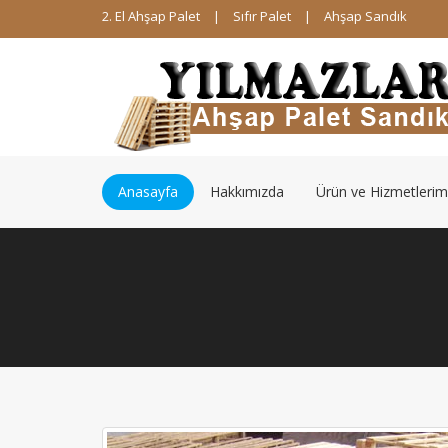
2. El Ahşap Palet
|
Sıfır Palet
|
Ahşap Sandık
Anasayfa
Hakkımızda
Ürün ve Hizmetlerim