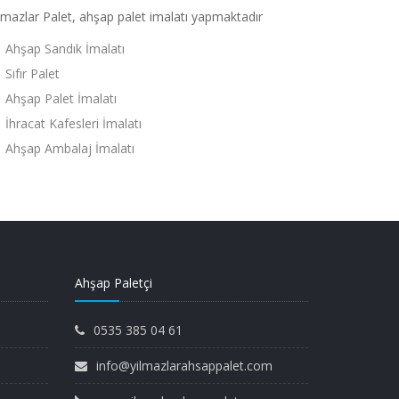
lmazlar Palet, ahşap palet imalatı yapmaktadır
Ahşap Sandık İmalatı
Sıfır Palet
Ahşap Palet İmalatı
İhracat Kafesleri İmalatı
Ahşap Ambalaj İmalatı
Ahşap Paletçi
0535 385 04 61
info@yilmazlarahsappalet.com