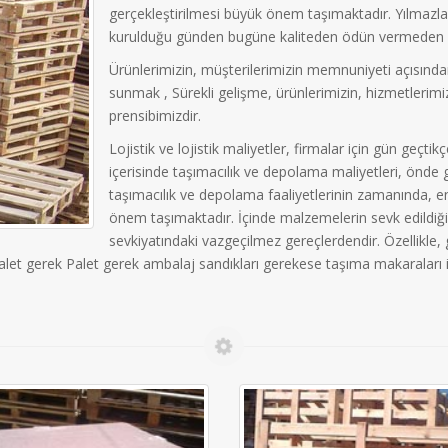
gerçekleştirilmesi büyük önem taşımaktadır. Yılmazlar 
kurulduğu günden bugüne kaliteden ödün vermeden 
Ürünlerimizin, müşterilerimizin memnuniyeti açısından
sunmak , Sürekli gelişme, ürünlerimizin, hizmetlerimizin
prensibimizdir.
Lojistik ve lojistik maliyetler, firmalar için gün geçt
içerisinde taşımacılık ve depolama maliyetleri, önde 
taşımacılık ve depolama faaliyetlerinin zamanında, en 
önem taşımaktadır. İçinde malzemelerin sevk edildiği
sevkiyatındaki vazgeçilmez gereçlerdendir. Özellikle, g
let gerek Palet gerek ambalaj sandıkları gerekese taşıma makaraları ima