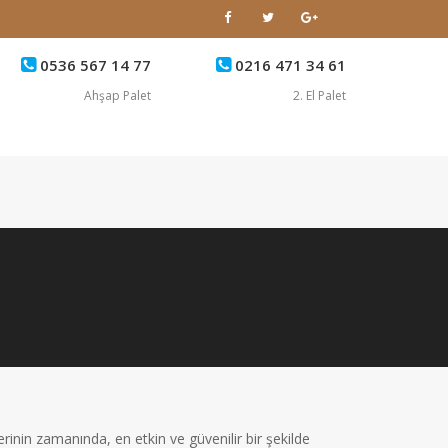
0536 567 14 77
0216 471 34 61
Ahşap Palet
2. El Palet
rinin zamanında, en etkin ve güvenilir bir şekilde